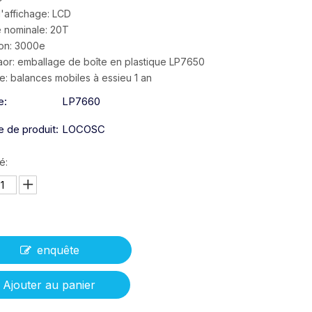
'affichage: LCD
 nominale: 20T
ion: 3000e
taor: emballage de boîte en plastique LP7650
e: balances mobiles à essieu 1 an
e:
LP7660
 de produit:
LOCOSC
é:
enquête
Ajouter au panier