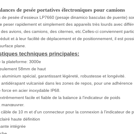
ances de pesée portatives électroniques pour camions
 de pesée d’essieux LP7660 (pesaje dinamico basculas de puente) sont u
e peser rapidement et simplement des appareils très lourds avec différe
 des avions, des camions, des citernes, etc.
Celles-ci conviennent parti
réduit et à leur facilité de déplacement et de positionnement, il est p
surface plane.
stiques techniques principales:
e la plateforme: 3000e
 seulement 58mm de haut
 aluminium spécial, garantissant légèreté, robustesse et longévité.
antidérapant vulcanisé dans les zones de repos, pour une adhérence m
 force en acier inoxydable IP68.
trêmement facile et fiable de la balance à l'indicateur de poids
 à manœuvrer.
 câble de 10 m et d'un connecteur pour la connexion à l'indicateur de p
lairé haute définition
ante intégrée
nche