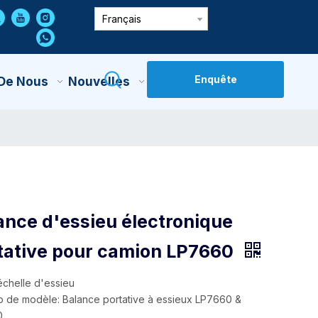
Français
Enquête
 De Nous
Nouvelles
Contactez-Nous
ance d'essieu électronique
tative pour camion LP7660
échelle d'essieu
 de modèle: Balance portative à essieux LP7660 &
0