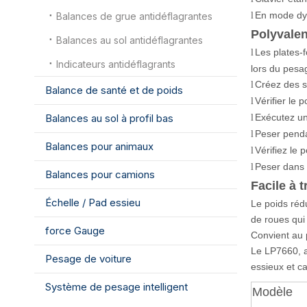
En mode dyn
Balances de grue antidéflagrantes
l
Polyvalent
Balances au sol antidéflagrantes
Les plates-
l
Indicateurs antidéflagrants
lors du pesa
Créez des s
l
Balance de santé et de poids
Vérifier le 
l
Balances au sol à profil bas
Exécutez un
l
Peser pendan
l
Balances pour animaux
Vérifiez le
l
Peser dans 
l
Balances pour camions
Facile à 
Échelle / Pad essieu
Le poids réd
de roues qui
force Gauge
Convient au
Le LP7660, a
Pesage de voiture
essieux et ca
Système de pesage intelligent
Modèle