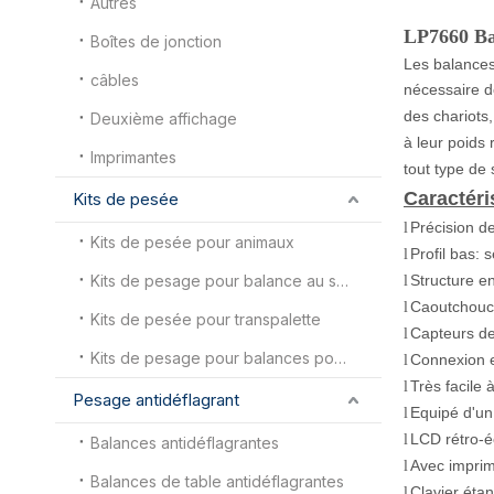
Autres
LP7660 Bal
Boîtes de jonction
Les balances
câbles
nécessaire d
des chariots,
Deuxième affichage
à leur poids 
Imprimantes
tout type de 
Caractéri
Kits de pesée
Précision d
l
Kits de pesée pour animaux
Profil bas:
l
Kits de pesage pour balance au sol
Structure en
l
Caoutchouc 
l
Kits de pesée pour transpalette
Capteurs de
l
Kits de pesage pour balances pour camions
Connexion ex
l
Très facile
l
Pesage antidéflagrant
Equipé d'un
l
LCD rétro-éc
l
Balances antidéflagrantes
Avec imprim
l
Balances de table antidéflagrantes
Clavier éta
l