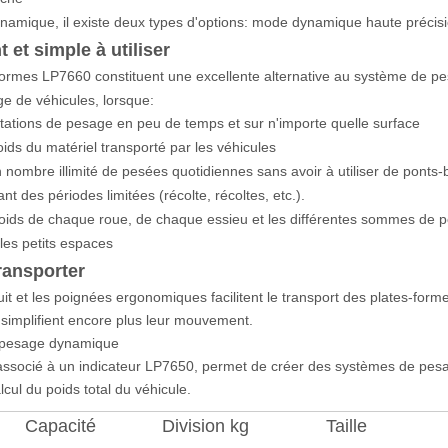
amique, il existe deux types d'options: mode dynamique haute précis
 et simple à utiliser
formes LP7660 constituent une excellente alternative au système de pes
ge de véhicules, lorsque:
tations de pesage en peu de temps et sur n'importe quelle surface
poids du matériel transporté par les véhicules
 nombre illimité de pesées quotidiennes sans avoir à utiliser de ponts-
t des périodes limitées (récolte, récoltes, etc.).
 poids de chaque roue, de chaque essieu et les différentes sommes de p
les petits espaces
transporter
uit et les poignées ergonomiques facilitent le transport des plates-fo
 simplifient encore plus leur mouvement.
 pesage dynamique
ssocié à un indicateur LP7650, permet de créer des systèmes de pes
lcul du poids total du véhicule.
Capacité
Division kg
Taille