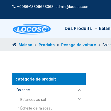
+0086-13806678368
admin@locosc.com

Des Produits
Balan
Maison
Produits
Pesage de voiture
»
»
»
Bala
catégorie de produit
Balance
Balances au sol
Échelle de faisceau