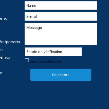
s et
 équipements
on,
tériaux
ue
Soumettre
s