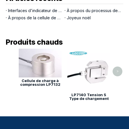
Interfaces d'indicateur de pesée
À propos du processus de production LOCOSC pour les balances, les cellules de pesée et les indicateurs
À propos de la cellule de chargement de la broche de chargement
Joyeux noël
Produits chauds
LP71
Typ
>
Cellule de charge à
compression LP7132
LP7140 Tension S
Type de chargement