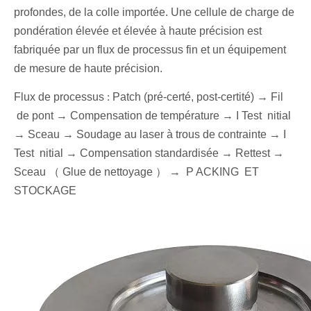
profondes, de la colle importée. Une cellule de charge de
pondération élevée et élevée à haute précision est
fabriquée par un flux de processus fin et un équipement
de mesure de haute précision.
Flux de processus
:
Patch (pré-certé, post-certité) →
Fil
de pont
→ Compensation de température →
I
Test
nitial
→ Sceau
→ Soudage au laser à trous de contrainte
→
I
Test
nitial →
Compensation standardisée
→ Rettest
→
Sceau
（
Glue de nettoyage
）
→
P
ACKING
ET
STOCKAGE