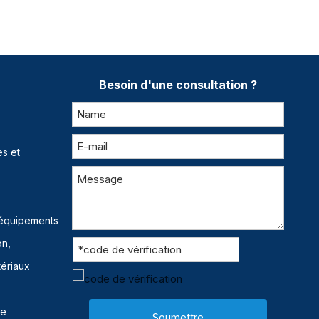
Besoin d'une consultation ?
s et
 équipements
on,
tériaux
ue
Soumettre