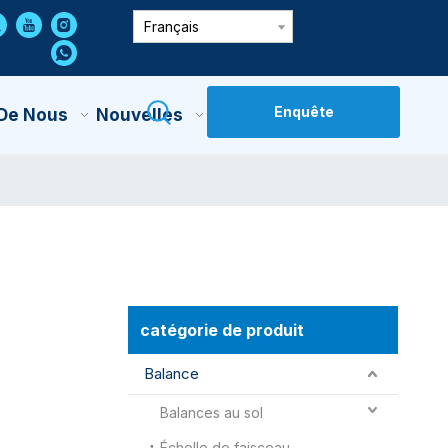
Français
Enquête
 De Nous
Nouvelles
Contactez-Nous
catégorie de produit
Balance
Balances au sol
Échelle de faisceau