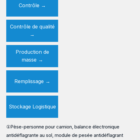
Contrôle →
Contrôle de qualité
→
Production de
masse
→
Remplissage
→
Stockage Logistique
①Pèse-personne pour camion, balance électronique
antidéflagrante au sol, module de pesée antidéflagrant