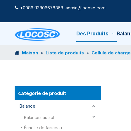
+0086-13806678368
admin@locosc.com

Des Produits
Balan
Maison
Liste de produits
Cellule de charge
»
»
catégorie de produit
Balance
Balances au sol
Échelle de faisceau