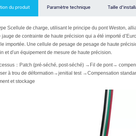
tion du produit
Paramètre technique
Taille d'instal
ype S
cellule de charge
, utilisant le principe du pont Weston, all
 jauge de contrainte de haute précision qui a été importé d’Europ
lle importée. Une cellule de pesage de pesage de haute précision 
in et d'un équipement de mesure de haute précision.
ocessus
：
Patch (pré-séché, post-séché) →
Fil de pont
→ compens
er à trou de déformation
→
je
nitial
test →
Compensation standar
ment
et stockage