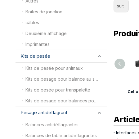
Autres
sur:
Boîtes de jonction
câbles
Produi
Deuxième affichage
Imprimantes
Kits de pesée
Kits de pesée pour animaux
Kits de pesage pour balance au sol
Kits de pesée pour transpalette
Cellule de charge à force de traction LP7142L
Kits de pesage pour balances pour camions
Pesage antidéflagrant
Articl
Balances antidéflagrantes
Interfaces
Balances de table antidéflagrantes