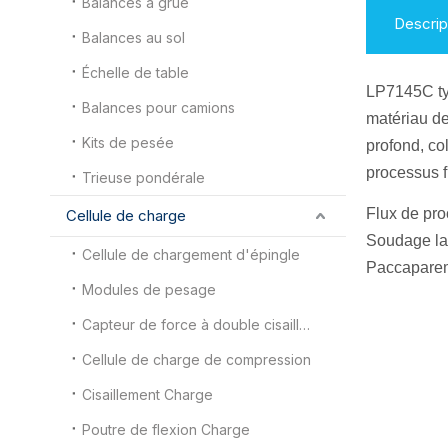
Balances à grue
Descrip
Balances au sol
Échelle de table
LP7145C t
Balances pour camions
matériau de
Kits de pesée
profond, co
processus f
Trieuse pondérale
Flux de pr
Cellule de charge
Soudage las
Cellule de chargement d'épingle
P
accapare
Modules de pesage
Capteur de force à double cisaillement
Cellule de charge de compression
Cisaillement Charge
Poutre de flexion Charge