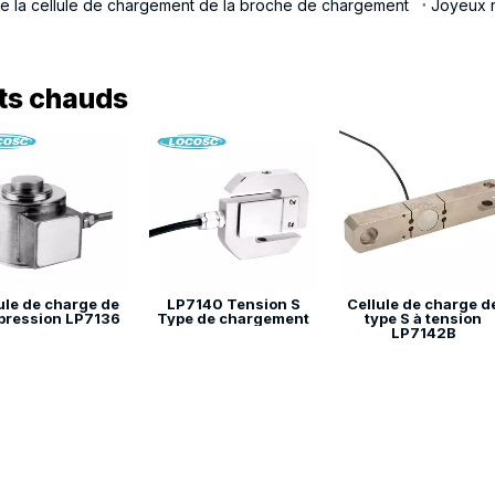
e la cellule de chargement de la broche de chargement
Joyeux 
ts chauds
ule de charge de
LP7140 Tension S
Cellule de charge d
pression LP7136
Type de chargement
type S à tension
LP7142B