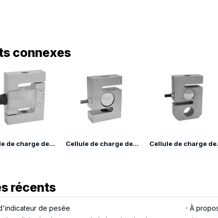
ts connexes
Cellule de charge de tension de grue en acier allié LP7144
Cellule de charge de tension de grue en acier allié LP7143
Cellule de cha
es récents
 d'indicateur de pesée