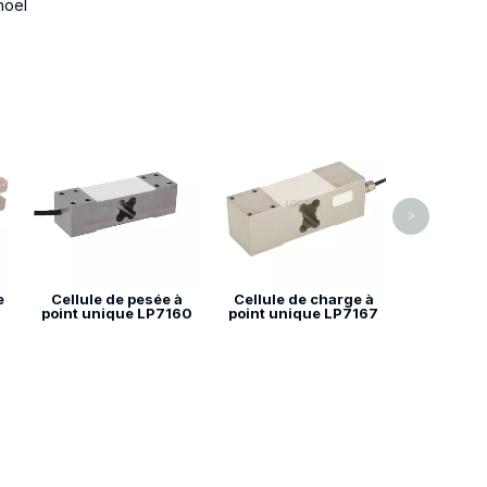
noël
Échelle de
LP7624
>
e
Cellule de pesée à
Cellule de charge à
point unique LP7160
point unique LP7167