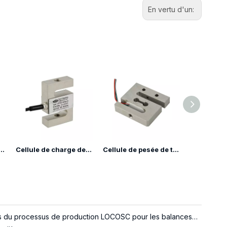
En vertu d'un:
rge de tension de grue en acier allié LP7142
Cellule de charge de type S à tension LP7141Y
Cellule de pesée de type S à tension LP7141D
À propos du processus de production LOCOSC pour les balances, les cellules de pesée et les indicateurs