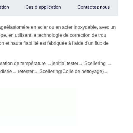
lation
Cas d'application
Contactez nous
iage
élastomère en acier ou en acier inoxydable, avec un
e, en utilisant la technologie de correction de trou
et haute fiabilité est fabriquée à l'aide d'un flux de
ation de température →
je
nitial
tester
→ Sceller
ing →
disée
→ retester
→ Sceller
ing
(
Colle de nettoyage
)
→