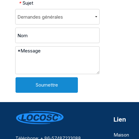
Sujet
*
Soumettre
Lien
Maison
Téléphone: + 86-57487233088