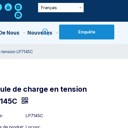
Français
Enquête
 De Nous
Nouvelles
Contactez-Nous
n tension LP7145C
lule de charge en tension
7145C
e:
LP7145C
 de produit:
Locosc