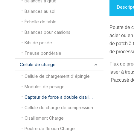
Balances à grue
Descript
Balances au sol
Échelle de table
Poutre de 
Balances pour camions
acier ou en
Kits de pesée
de patch à 
de processu
Trieuse pondérale
Flux de pr
Cellule de charge
laser à trou
Cellule de chargement d'épingle
P
accusé d
Modules de pesage
Capteur de force à double cisaillement
Cellule de charge de compression
Cisaillement Charge
Poutre de flexion Charge