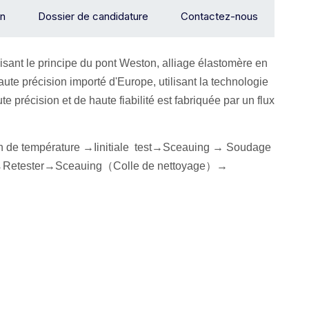
on
Dossier de candidature
Contactez-nous
ilisant le principe du pont Weston, alliage
élastomère en
ute précision importé d'Europe, utilisant la technologie
 précision et de haute fiabilité est fabriquée par un flux
 de température →
I
initiale
test
→Sceau
ing → Soudage
Retester
→Sceau
ing
（
Colle de nettoyage
）
→