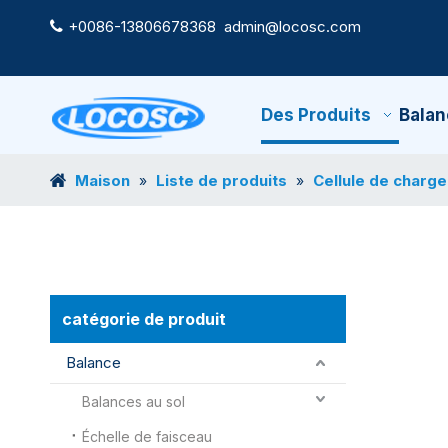
+0086-13806678368
admin@locosc.com

Des Produits
Balan
Maison
Liste de produits
Cellule de charge
»
»
catégorie de produit
Balance
Balances au sol
Échelle de faisceau