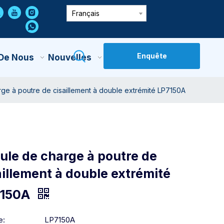
Français
Enquête
 De Nous
Nouvelles
Contactez-Nous
rge à poutre de cisaillement à double extrémité LP7150A
lule de charge à poutre de
aillement à double extrémité
7150A
e:
LP7150A