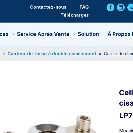
Contactez-nous
FAQ
Télécharger
ces
Service Après Vente
Solution
À Propos
Capteur de force à double cisaillement
»
»
Cellule de cha
Cel
cis
LP
Modèl