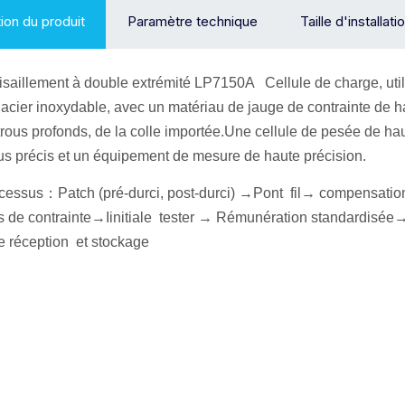
ion du produit
Paramètre technique
Taille d'installati
cisaillement à double extrémité LP7150A
Cellule de charge
, ut
 acier inoxydable, avec un matériau de jauge de contrainte de ha
trous profonds, de la colle importée.Une cellule de pesée de haute
s précis et un équipement de mesure de haute précision.
ocessus
：
Patch (pré-durci, post-durci) →
Pont fil
→ compensation
s de contrainte
→
I
initiale
tester →
Rémunération standardisée
→
e réception
et stockage